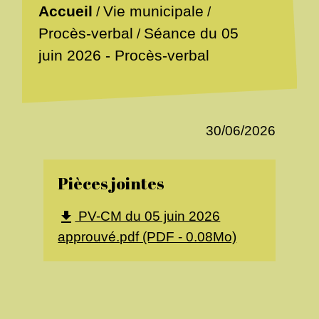
Accueil
Vie municipale
/
/
Procès-verbal
Séance du 05
/
juin 2026 - Procès-verbal
30/06/2026
Pièces jointes
PV-CM du 05 juin 2026
file_download
approuvé.pdf (PDF - 0.08Mo)