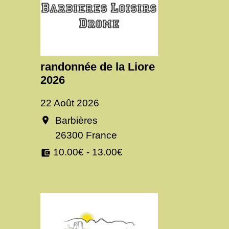
randonnée de la Liore
2026
22 Août 2026
Barbières
location_on
26300 France
10.00€ - 13.00€
account_balance_wallet