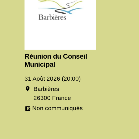
Réunion du Conseil
Municipal
31 Août 2026 (20:00)
Barbières
location_on
26300 France
Non communiqués
account_balance_wallet