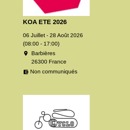
KOA ETE 2026
06 Juillet - 28 Août 2026
(08:00 - 17:00)
Barbières
location_on
26300 France
Non communiqués
account_balance_wallet